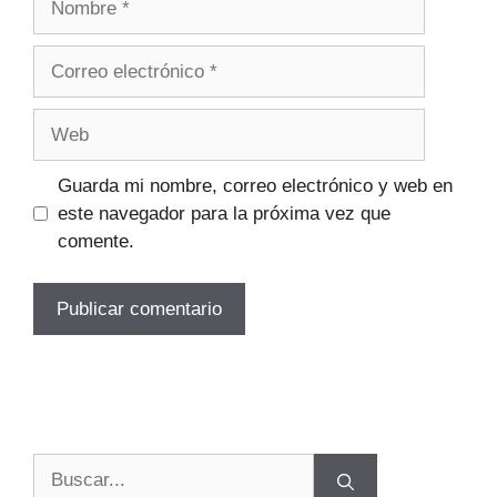
Correo
electrónico
Web
Guarda mi nombre, correo electrónico y web en
este navegador para la próxima vez que
comente.
Buscar: