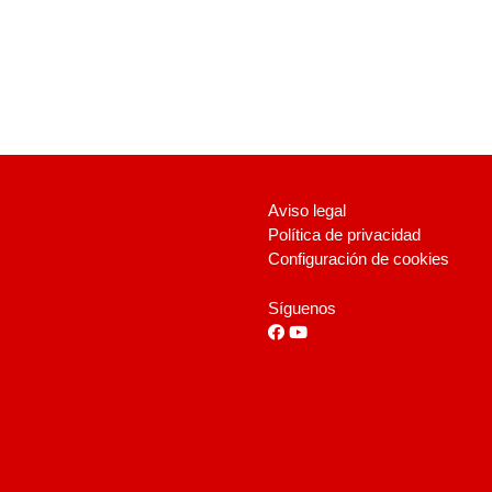
Aviso legal
Política de privacidad
Configuración de cookies
Síguenos