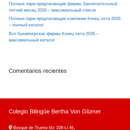
Полные пари-предлагающие фирмы Заключительный
летний месяц 2026 – максимальный список
Полные пари-предлагающие компании Конец лета 2026
– полный каталог
Все букмекерские фирмы Конец лета 2026 –
максимальный каталог
Comentarios recientes
Colegio Bilingüe Bertha Von Glümer
Bosque de Trueno Mz 108-Lt 46,