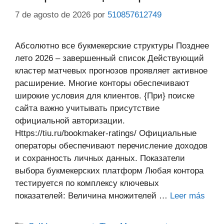
7 de agosto de 2026
por
510857612749
Абсолютно все букмекерские структуры Позднее
лето 2026 – завершенный список Действующий
кластер матчевых прогнозов проявляет активное
расширение. Многие конторы обеспечивают
широкие условия для клиентов. {При} поиске
сайта важно учитывать присутствие
официальной авторизации.
Https://tiu.ru/bookmaker-ratings/ Официальные
операторы обеспечивают перечисление доходов
и сохранность личных данных. Показатели
выбора букмекерских платформ Любая контора
тестируется по комплексу ключевых
показателей: Величина множителей …
Leer más