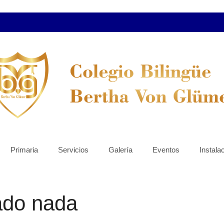
Primaria
Servicios
Galería
Eventos
Instala
ado nada