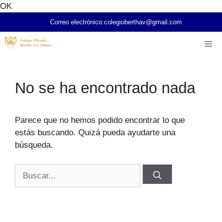
Saltar
OK
al
Correo electrónico:
colegioberthav@gmail.com
contenido
Me
No se ha encontrado nada
Parece que no hemos podido encontrar lo que
estás buscando. Quizá pueda ayudarte una
búsqueda.
Buscar: