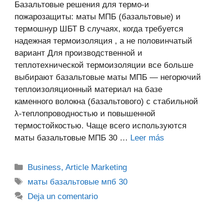
Базальтовые решения для термо-и
пожарозащиты: маты МПБ (базальтовые) и
термошнур ШБТ В случаях, когда требуется
надежная термоизоляция , а не половинчатый
вариант Для производственной и
теплотехнической термоизоляции все больше
выбирают базальтовые маты МПБ — негорючий
теплоизоляционный материал на базе
каменного волокна (базальтового) с стабильной
λ-теплопроводностью и повышенной
термостойкостью. Чаще всего используются
маты базальтовые МПБ 30 …
Leer más
Categorías
Business, Article Marketing
Etiquetas
маты базальтовые мпб 30
Deja un comentario