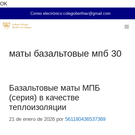
Saltar
OK
al
Correo electrónico:
colegioberthav@gmail.com
contenido
Me
маты базальтовые мпб 30
Базальтовые маты МПБ
(серия) в качестве
теплоизоляции
21 de enero de 2026
por
561180436537369