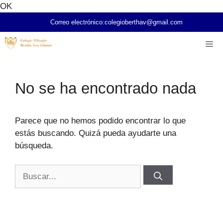
Saltar
OK
al
Correo electrónico:
colegioberthav@gmail.com
contenido
Me
No se ha encontrado nada
Parece que no hemos podido encontrar lo que
estás buscando. Quizá pueda ayudarte una
búsqueda.
Buscar: