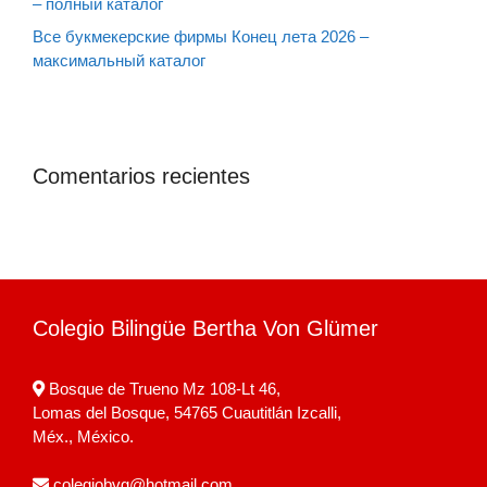
– полный каталог
Все букмекерские фирмы Конец лета 2026 –
максимальный каталог
Comentarios recientes
Colegio Bilingüe Bertha Von Glümer
Bosque de Trueno Mz 108-Lt 46,
Lomas del Bosque, 54765 Cuautitlán Izcalli,
Méx., México.
colegiobvg@hotmail.com